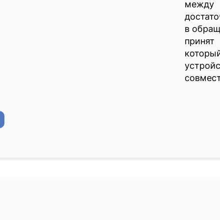
между 
достато
в обращ
принят
котор
устрой
совмес