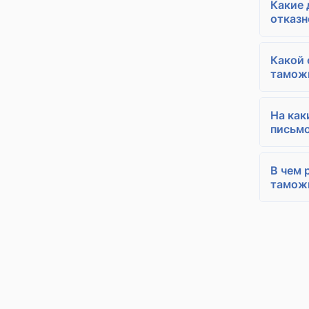
Какие 
отказн
Какой 
тамож
На как
письм
В чем 
таможн