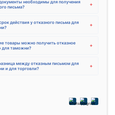
документы необходимы для получения
+
ого письма?
срок действия у отказного письма для
+
ни?
ие товары можно получить отказное
+
о для таможни?
разница между отказным письмом для
+
и и для торговли?