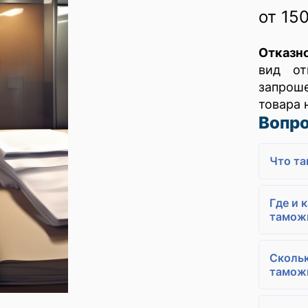
от 15
Отказ
вид от
запрош
товара 
Вопро
Что та
Где и 
тамож
Скольк
тамож