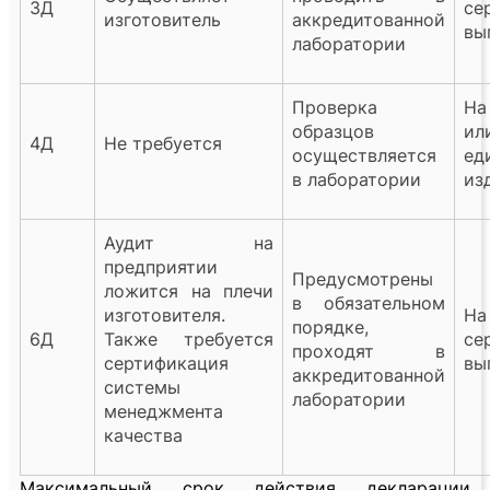
3Д
се
изготовитель
аккредитованной
вы
лаборатории
Проверка
На
образцов
ил
4Д
Не требуется
осуществляется
ед
в лаборатории
из
Аудит на
предприятии
Предусмотрены
ложится на плечи
в обязательном
изготовителя.
На
порядке,
6Д
Также требуется
се
проходят в
сертификация
вы
аккредитованной
системы
лаборатории
менеджмента
качества
Максимальный срок действия декларации