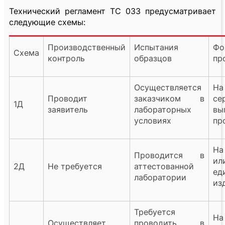
Технический регламент ТС 033 предусматривает
следующие схемы:
Производственный
Испытания
Фо
Схема
контроль
образцов
пр
Осуществляется
На
Проводит
заказчиком в
се
1Д
заявитель
лабораторных
вы
условиях
пр
На
Проводится в
ил
2Д
Не требуется
аттестованной
ед
лаборатории
из
Требуется
На
Осуществляет
проводить в