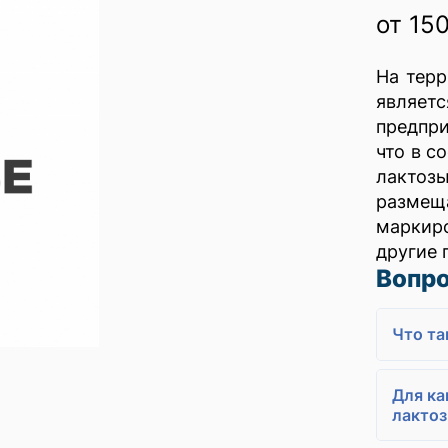
от 15
На терр
являе
предпр
что в с
лактозы
размеща
маркир
другие 
Вопро
Что та
Для ка
лакто