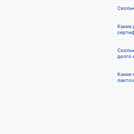
Скольк
Какие 
серти
Скольк
долго 
Какие 
лакто