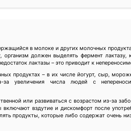
держащийся в молоке и других молочных продукта
у, организм должен выделять фермент лактазу,
едостаток лактазы – это приводит к непереноси
ных продуктах – в их числе йогурт, сыр, морож
з-за увеличения числа людей с неперенос
венной или развиваться с возрастом из-за заб
 включают вздутие и дискомфорт после употре
лять продукты, которые либо содержат очень ни