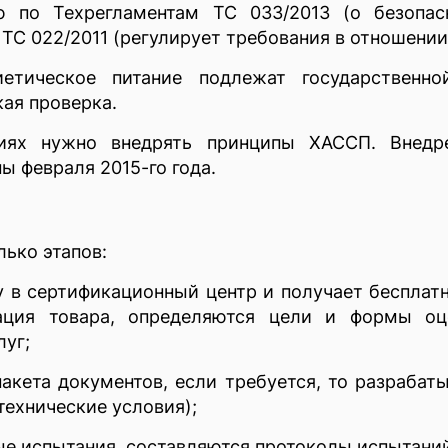
ю по Техрегламентам ТС 033/2013 (о безопас
Р ТС 022/2011 (регулирует требования в отношен
етическое питание подлежат государственн
ая проверка.
иях нужно внедрять принципы ХАССП. Внедре
ы февраля 2015-го года.
ько этапов:
 в сертификационный центр и получает бесплатн
ация товара, определяются цели и формы оце
луг;
акета документов, если требуется, то разрабат
технические условия);
ые испытания, составляются протоколы испытани