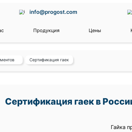
info@progost.com
ас
Продукция
Цены
ументов
Cертификация гаек
Cертификация гаек в Росси
Гайка п