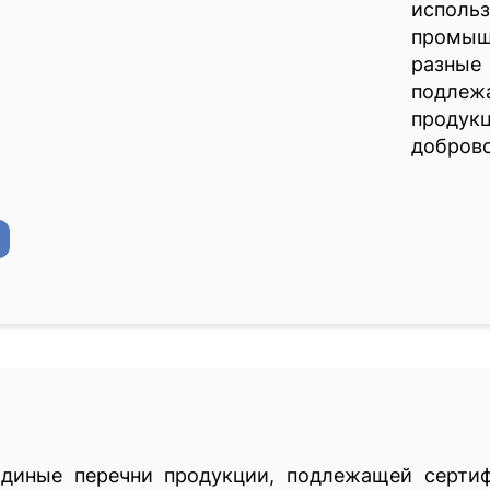
исполь
промыш
разные
подлеж
проду
доброво
иные перечни продукции, подлежащей сертиф