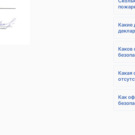
Скольк
пожарн
Какие
декла
Каков 
безопа
Какая 
отсутс
Как о
безопа