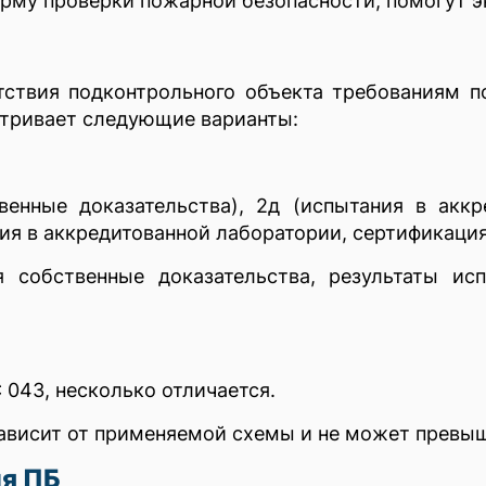
орму проверки пожарной безопасности, помогут 
ствия подконтрольного объекта требованиям п
атривает следующие варианты:
венные доказательства), 2д (испытания в акк
ния в аккредитованной лаборатории, сертификаци
я собственные доказательства, результаты ис
 043, несколько отличается.
ависит от применяемой схемы и не может превыш
я ПБ