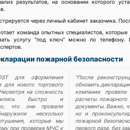
ализ результатов, на основании которого уст
ов.
трируется через личный кабинет заказчика. Посл
ботает команда опытных специалистов, которые
зать услугу “под ключ” можно по телефону. 
спертов.
екларации пожарной безопасности
OST для оформления
"После реконструк
 для нового торгового
обновить деклараци
 Несмотря на сложность
компании провели
авились быстро и
расчеты пожарного 
но, что они провели
документы. Важно, ч
наружили несколько
но и проконсульти
отушения, которые мы
пожарной безопасно
ому при проверке МЧС к
первого раза, без за