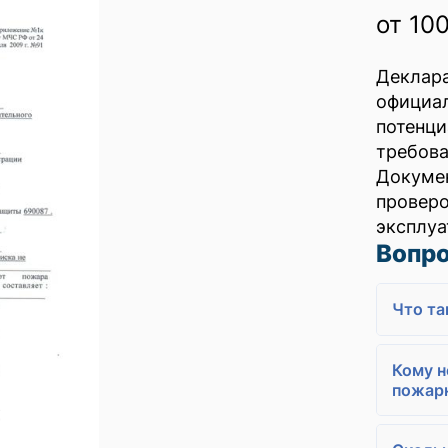
от 10
Деклар
офици
потен
требов
Докумен
провер
эксплуа
Вопро
Что та
Кому 
пожарн