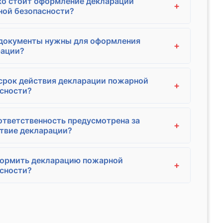
о стоит оформление декларации
+
ой безопасности?
 документы нужны для оформления
+
рации?
срок действия декларации пожарной
+
сности?
ответственность предусмотрена за
+
твие декларации?
формить декларацию пожарной
+
сности?