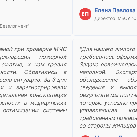
Елена Павлова
ЕП
Директор, МБОУ "С
 Девелопмент"
лемой при проверке МЧС
"Для нашего жилого
декларация пожарной
требовалось оформи
 сжатые, и нам грозил
Задача осложнялась
ности. Обратились в
неполной. Экспе
асла ситуацию. За 3 дня
обследование объ
ли и зарегистрировали
сведения и выпол
детальная консультация
результате мы полу
асности в медицинских
которые успешно пр
 оптимизации системы
управляющая ком
требованиям пожарн
со стороны жильцов 