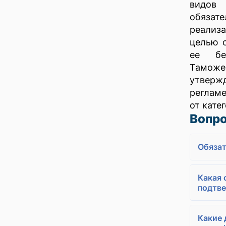
видов
обяза
реализа
целью 
ее без
Тамож
утвер
регламе
от кате
Вопро
Обязат
Какая 
подтв
Какие