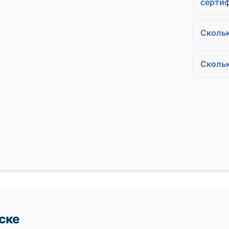
сертиф
Скольк
Сколь
ске