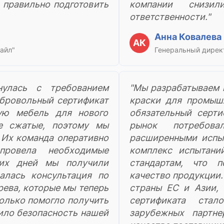
 правильно подготовить
компании снизи
ответственности."
Анна Ковалева
АК
айл"
Генеральный дирек
нулась с требованием
"Мы разрабатываем 
обровольный сертификат
краски для промыш
ую мебель для нового
обязательный серт
не сжатые, поэтому мы
рынок потребова
 Их команда оперативно
расширенными испы
провела необходимые
комплекс испытани
чих дней мы получили
стандартам, что 
алась консультация по
качество продукции.
рева, которые мы теперь
страны ЕС и Азии, 
только помогло получить
сертификата стал
ило безопасность нашей
зарубежных партн