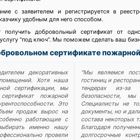
ание с заявителем и регистрируется в реест
казчику удобным для него способом.
т получить добровольный сертификат от одн
 услугу “под ключ”. Мы поможем сделать ваш би
обровольном сертификате пожарной
одителем декоративных
"Мы являемся пос
 помещений. Хотя наша
гостиниц и ресторан
ьной сертификации, мы
тендерах из-за 
сертификат пожарной
безопасности, мы
рентоспособности. Это
Специалисты не то
бъем продаж вырос на
документы, но и да
особенно работающие с
состава некоторых т
выбирать именно нашу
Благодаря полученн
офессионально провели
долгосрочные конт