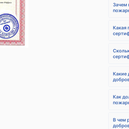
Зачем
пожарн
Какая 
сертиф
Скольк
сертиф
Какие
добров
Как до
пожарн
В чем 
добро