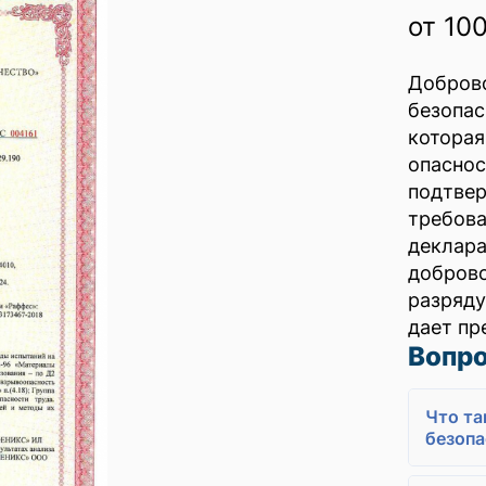
от 10
Добро
безопа
котора
опасно
подтв
требо
деклара
добров
разряд
дает пр
Вопро
Что та
безопа