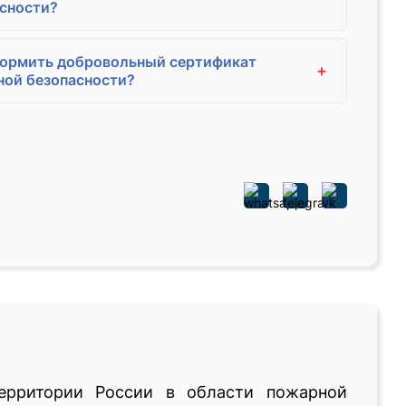
сности?
формить добровольный сертификат
+
ой безопасности?
ерритории России в области пожарной