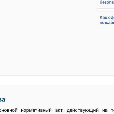
безопа
Как о
пожарн
ва
новной нормативный акт, действующий на т