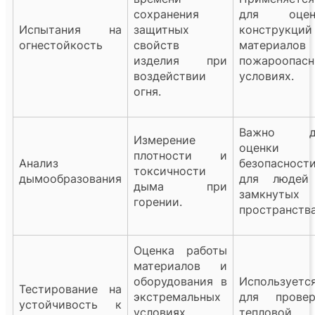
сохранения
для оцен
Испытания на
защитных
конструкци
огнестойкость
свойств
материалов
изделия при
пожароопас
воздействии
условиях.
огня.
Важно д
Измерение
оценки
плотности и
Анализ
безопасност
токсичности
дымообразования
для людей
дыма при
замкнутых
горении.
пространства
Оценка работы
материалов и
оборудования в
Используетс
Тестирование на
экстремальных
для провер
устойчивость к
условиях,
тепловой