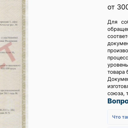
от 30
Для со
обраще
соотве
докум
произв
процес
уровен
товара 
Докуме
изгото
союза, 
Вопро
Что та