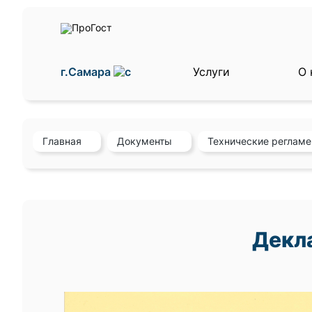
г.Самара
Услуги
О 
Главная
Документы
Технические реглам
Декла