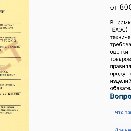
от 80
В рамк
(ЕАЭС)
технич
требов
оценки
товаро
правил
продук
издели
обязате
Вопро
Что та
Для ка