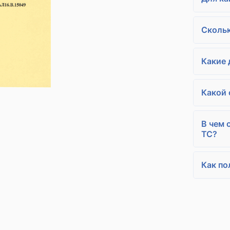
Скольк
Какие 
Какой 
В чем 
ТС?
Как по