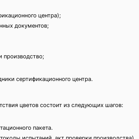
фикационного центра);
нных документов;
и производство;
дники сертификационного центра.
тствия цветов состоит из следующих шагов:
тационного пакета.
токолы испытаний, акт проверки производства).