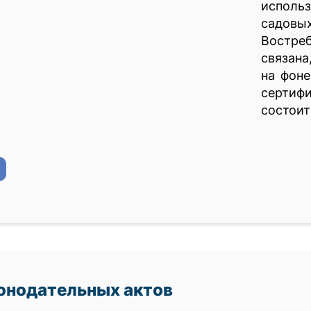
использ
садовы
Востре
связана
на фоне
сертиф
состоит
онодательных актов