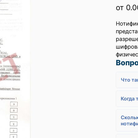
от 0.0
Нотифи
предс
разреш
шифров
физичес
Вопро
Что та
Когда 
Скольк
нотиф