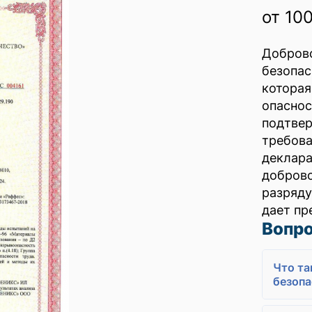
от 10
Добро
безопа
котора
опасно
подтв
требо
деклара
добров
разряд
дает пр
Вопро
Что та
безопа