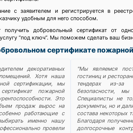
ание с заявителем и регистрируется в реест
казчику удобным для него способом.
т получить добровольный сертификат от одн
 услугу “под ключ”. Мы поможем сделать ваш би
обровольном сертификате пожарной
одителем декоративных
"Мы являемся пос
 помещений. Хотя наша
гостиниц и ресторан
ьной сертификации, мы
тендерах из-за 
сертификат пожарной
безопасности, мы
рентоспособности. Это
Специалисты не то
бъем продаж вырос на
документы, но и да
особенно работающие с
состава некоторых т
выбирать именно нашу
Благодаря полученн
офессионально провели
долгосрочные конт