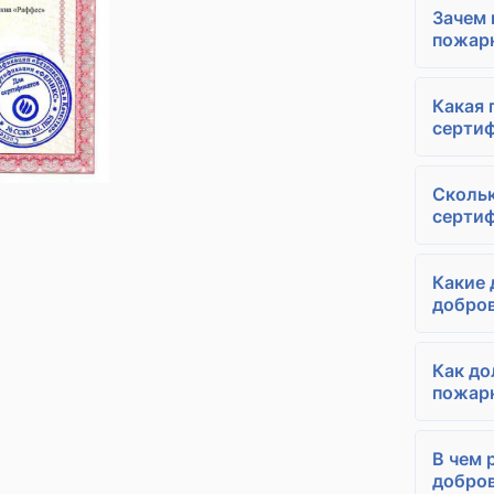
Зачем
пожарн
Какая 
сертиф
Скольк
сертиф
Какие
добров
Как до
пожарн
В чем 
добро