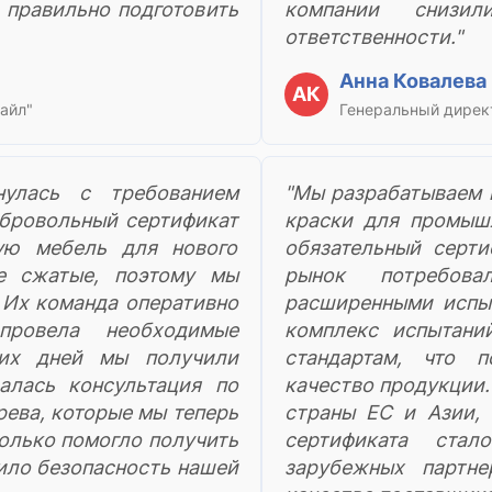
 правильно подготовить
компании снизи
ответственности."
Анна Ковалева
АК
айл"
Генеральный дирек
нулась с требованием
"Мы разрабатываем 
обровольный сертификат
краски для промыш
ую мебель для нового
обязательный серт
не сжатые, поэтому мы
рынок потребова
 Их команда оперативно
расширенными испы
провела необходимые
комплекс испытани
чих дней мы получили
стандартам, что 
алась консультация по
качество продукции.
рева, которые мы теперь
страны ЕС и Азии, 
только помогло получить
сертификата стал
ило безопасность нашей
зарубежных партн