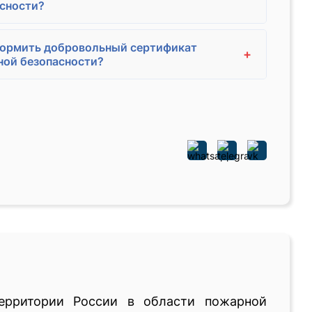
сности?
формить добровольный сертификат
+
ой безопасности?
ерритории России в области пожарной