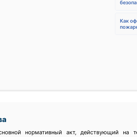
безопа
Как о
пожарн
ва
новной нормативный акт, действующий на т