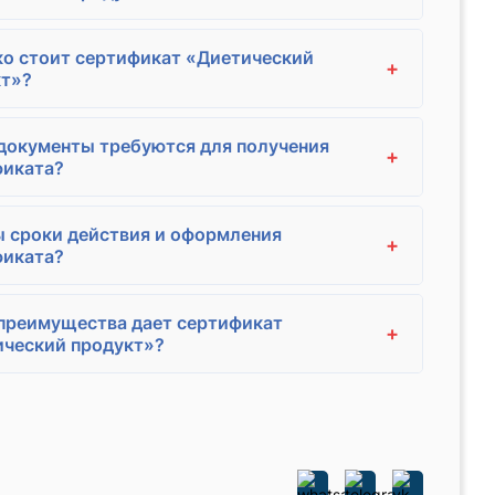
о стоит сертификат «Диетический
+
кт»?
документы требуются для получения
+
фиката?
 сроки действия и оформления
+
фиката?
преимущества дает сертификат
+
ческий продукт»?