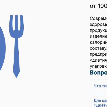
от 10
Соврем
здоров
продук
издели
калори
соста
предпр
«диет
упаковк
Вопро
Что та
Для ка
«Диети