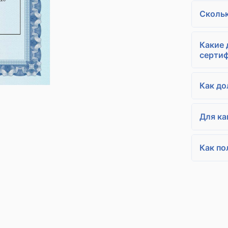
Скольк
Какие
серти
Как до
Для ка
Как по