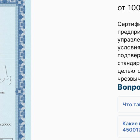
от 10
Сертиф
предпр
управл
услови
подтве
стандар
целью с
чрезвыч
Вопро
Что та
Какие 
45001