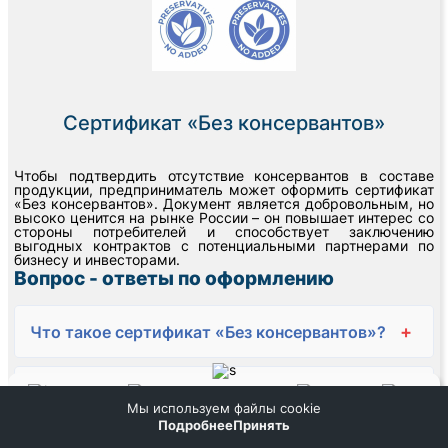
Сертификат «Без консервантов»
Чтобы подтвердить отсутствие консервантов в составе
продукции, предприниматель может оформить сертификат
«Без консервантов». Документ является добровольным, но
высоко ценится на рынке России – он повышает интерес со
стороны потребителей и способствует заключению
выгодных контрактов с потенциальными партнерами по
бизнесу и инвесторами.
Вопрос - ответы по оформлению
+
Что такое сертификат «Без консервантов»?
Для каких продуктов необходим сертификат
+
Мы используем файлы cookie
«Без консервантов»?
Домой
Поиск
Заказ
Помощь
Подробнее
Принять
Меню