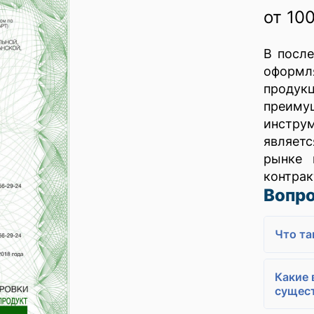
от 10
В посл
оформ
продукц
преим
инстру
являет
рынке 
контрак
Вопро
Что та
Какие 
сущес