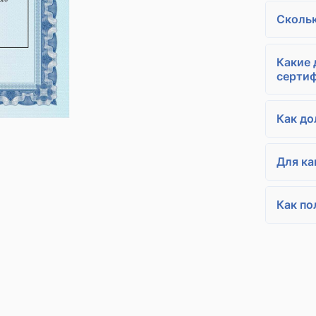
Скольк
Какие
серти
Как до
Для ка
Как по