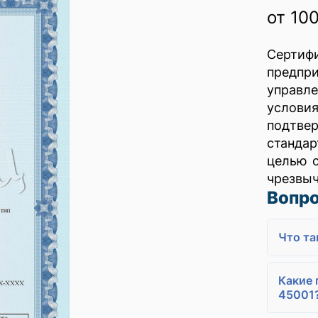
от 10
Сертиф
предпр
управл
услови
подтве
стандар
целью с
чрезвыч
Вопро
Что та
Какие 
45001