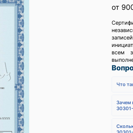
от 90
Сертиф
незави
записе
инициа
всем з
выполне
Вопр
Что та
Зачем 
30301
Скольк
30301