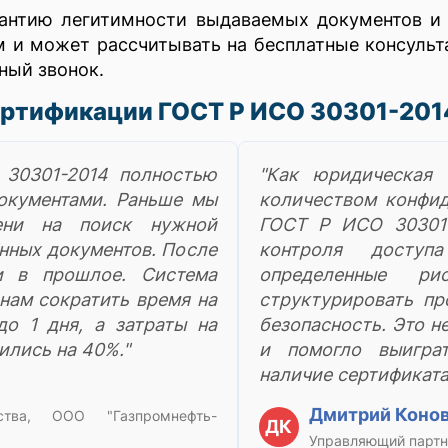
рантию легитимности выдаваемых документов и
и может рассчитывать на бесплатные консульта
ный звонок.
ертификации ГОСТ Р ИСО 30301-201
 30301-2014 полностью
"Как юридическая
окументами. Раньше мы
количеством конфид
ени на поиск нужной
ГОСТ Р ИСО 30301-
нных документов. После
контроля доступ
и в прошлое. Система
определенные ри
нам сократить время на
структурировать п
до 1 дня, а затраты на
безопасность. Это н
ились на 40%."
и помогло выиграт
наличие сертификат
Дмитрий Коно
дства, ООО "Газпромнефть-
ДК
Управляющий партне