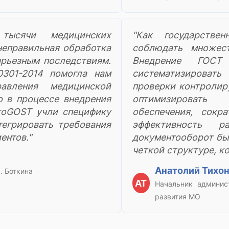
тысячи медицинских
"Как государстве
неправильная обработка
соблюдать множест
ерьезным последствиям.
Внедрение ГОСТ
301-2014 помогла нам
систематизироват
авления медицинской
проверки контролир
о в процессе внедрения
оптимизировать 
roGOST учли специфику
обеспечения, сокр
тегрировать требования
эффективность р
ентов."
документооборот бы
четкой структуре, к
Анатолий Тихо
. Боткина
АТ
Начальник админис
развития МО